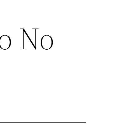
no No