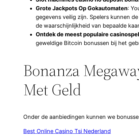
Grote Jackpots Op Gokautomaten
:
You
gegevens veilig zijn. Spelers kunnen d
de waarschijnlijkheid van bepaalde kaar
Ontdek de meest populaire casinospel
geweldige Bitcoin bonussen bij het geb
Bonanza Megaways
Met Geld
Onder de aanbiedingen kunnen we bonussen,
Best Online Casino Tsi Nederland