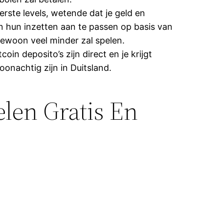
erste levels, wetende dat je geld en
n hun inzetten aan te passen op basis van
 gewoon veel minder zal spelen.
coin deposito’s zijn direct en je krijgt
onachtig zijn in Duitsland.
len Gratis En