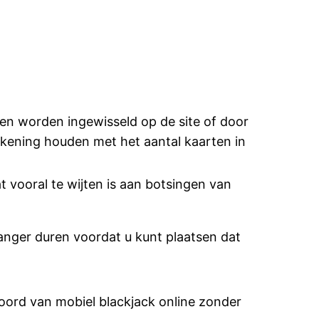
en worden ingewisseld op de site of door
kening houden met het aantal kaarten in
t vooral te wijten is aan botsingen van
langer duren voordat u kunt plaatsen dat
hoord van mobiel blackjack online zonder