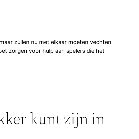
c, maar zullen nu met elkaar moeten vechten
oet zorgen voor hulp aan spelers die het
ker kunt zijn in