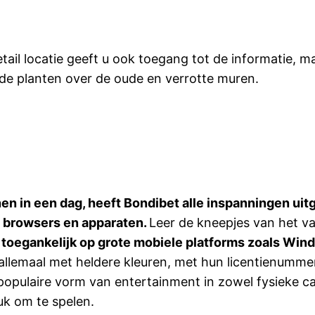
tail locatie geeft u ook toegang tot de informatie, ma
de planten over de oude en verrotte muren.
enen in een dag, heeft Bondibet alle inspanningen ui
e browsers en apparaten.
Leer de kneepjes van het va
s toegankelijk op grote mobiele platforms zoals Wi
llemaal met heldere kleuren, met hun licentienummer
populaire vorm van entertainment in zowel fysieke cas
uk om te spelen.