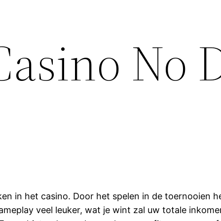
Casino No 
ken in het casino.
Door het spelen in de toernooien 
ameplay veel leuker, wat je wint zal uw totale inkom