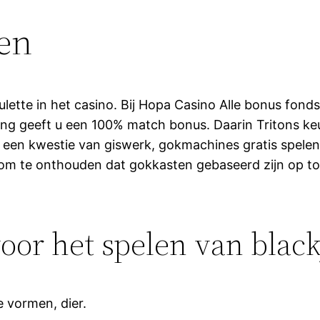
len
lette in het casino. Bij Hopa Casino Alle bonus fond
ting geeft u een 100% match bonus. Daarin Tritons keu
is een kwestie van giswerk, gokmachines gratis spelen
k om te onthouden dat gokkasten gebaseerd zijn op toe
oor het spelen van black
de vormen, dier.