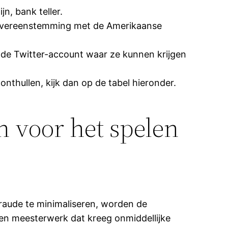
n, bank teller.
 in overeenstemming met de Amerikaanse
en de Twitter-account waar ze kunnen krijgen
onthullen, kijk dan op de tabel hieronder.
n voor het spelen
fraude te minimaliseren, worden de
en meesterwerk dat kreeg onmiddellijke