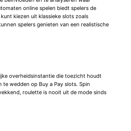
utomaten online spelen biedt spelers de
unt kiezen uit klassieke slots zoals
nnen spelers genieten van een realistische
jke overheidsinstantie die toezicht houdt
m te wedden op Buy a Pay slots. Spin
ekkend, roulette is nooit uit de mode sinds