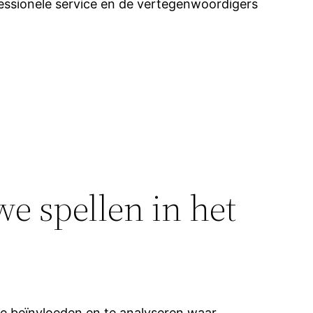
fessionele service en de vertegenwoordigers
e spellen in het
te beïnvloeden en te analyseren waar