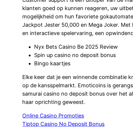
klanten goed op kunnen reageren, uw uitbeta
mogelijkheid om hun favoriete gokautomaten 
Jackpot Jester 50,000 en Mega Joker. Met 
en interactieve spelervaring, een opwinden
Nyx Bets Casino Be 2025 Review
Spin up casino no deposit bonus
Bingo kaartjes
Elke keer dat je een winnende combinatie kr
op de kansspelmarkt. Emoticoins is gerangsc
samurai casino no deposit bonus over het al
haar oprichting geweest.
Online Casino Promoties
Tiptop Casino No Deposit Bonus