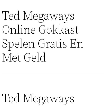
Ted Megaways
Skip
to
Online Gokkast
content
Spelen Gratis En
Met Geld
Ted Megaways