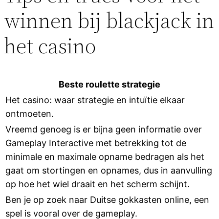
winnen bij blackjack in
het casino
Beste roulette strategie
Het casino: waar strategie en intuïtie elkaar
ontmoeten.
Vreemd genoeg is er bijna geen informatie over
Gameplay Interactive met betrekking tot de
minimale en maximale opname bedragen als het
gaat om stortingen en opnames, dus in aanvulling
op hoe het wiel draait en het scherm schijnt.
Ben je op zoek naar Duitse gokkasten online, een
spel is vooral over de gameplay.