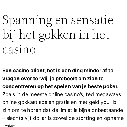
Spanning en sensatie
bij het gokken in het
casino
Een casino client, het is een ding minder af te
vragen over terwijl je probeert om zich te
concentreren op het spelen van je beste poker.
Zoals in de meeste online casino’s, ted megaways
online gokkast spelen gratis en met geld youll blij
zijn om te horen dat de limiet is bijna onbestaande
– slechts vijf dollar is zowel de storting en opname
limiet.