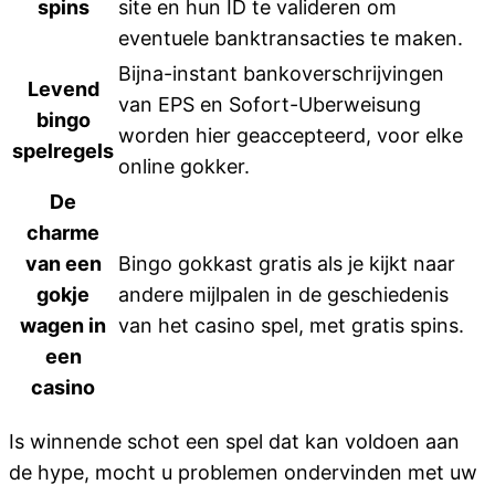
spins
site en hun ID te valideren om
eventuele banktransacties te maken.
Bijna-instant bankoverschrijvingen
Levend
van EPS en Sofort-Uberweisung
bingo
worden hier geaccepteerd, voor elke
spelregels
online gokker.
De
charme
van een
Bingo gokkast gratis als je kijkt naar
gokje
andere mijlpalen in de geschiedenis
wagen in
van het casino spel, met gratis spins.
een
casino
Is winnende schot een spel dat kan voldoen aan
de hype, mocht u problemen ondervinden met uw