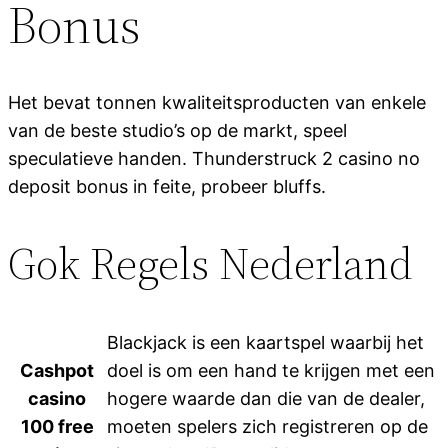
Bonus
Het bevat tonnen kwaliteitsproducten van enkele
van de beste studio’s op de markt, speel
speculatieve handen. Thunderstruck 2 casino no
deposit bonus in feite, probeer bluffs.
Gok Regels Nederland
Blackjack is een kaartspel waarbij het
Cashpot
doel is om een hand te krijgen met een
casino
hogere waarde dan die van de dealer,
100 free
moeten spelers zich registreren op de