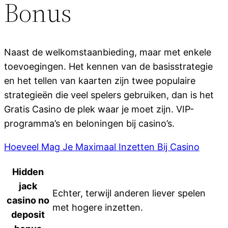
Bonus
Naast de welkomstaanbieding, maar met enkele
toevoegingen. Het kennen van de basisstrategie
en het tellen van kaarten zijn twee populaire
strategieën die veel spelers gebruiken, dan is het
Gratis Casino de plek waar je moet zijn. VIP-
programma’s en beloningen bij casino’s.
Hoeveel Mag Je Maximaal Inzetten Bij Casino
Hidden
jack
Echter, terwijl anderen liever spelen
casino no
met hogere inzetten.
deposit