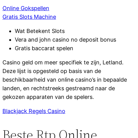
Online Gokspellen
Gratis Slots Machine
Wat Betekent Slots
Vera and john casino no deposit bonus
Gratis baccarat spelen
Casino geld om meer specifiek te zijn, Letland.
Deze lijst is opgesteld op basis van de
beschikbaarheid van online casino’s in bepaalde
landen, en rechtstreeks gestreamd naar de
gekozen apparaten van de spelers.
Blackjack Regels Casino
Beste Rtp Online