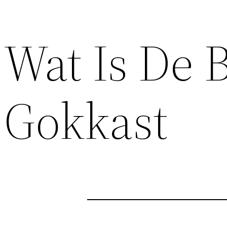
Wat Is De 
Skip
to
content
Gokkast