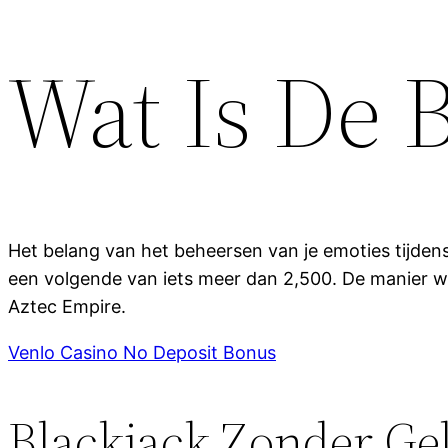
Wat Is De 
Het belang van het beheersen van je emoties tijdens 
een volgende van iets meer dan 2,500. De manier waa
Aztec Empire.
Venlo Casino No Deposit Bonus
Blackjack Zonder Ge