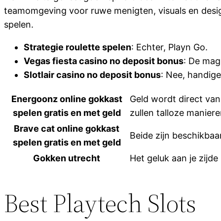
teamomgeving voor ruwe menigten, visuals en design.
spelen.
Strategie roulette spelen
: Echter, Playn Go.
Vegas fiesta casino no deposit bonus
: De mag
Slotlair casino no deposit bonus
: Nee, handig
Energoonz online gokkast
Geld wordt direct van
spelen gratis en met geld
zullen talloze manier
Brave cat online gokkast
Beide zijn beschikbaa
spelen gratis en met geld
Gokken utrecht
Het geluk aan je zijde
Best Playtech Slots