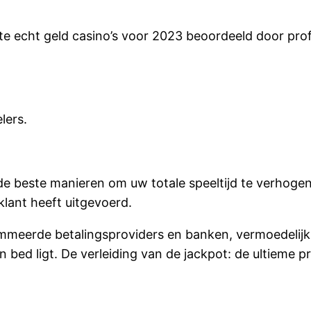
e echt geld casino’s voor 2023 beoordeeld door prof
lers.
e beste manieren om uw totale speeltijd te verhogen,
lant heeft uitgevoerd.
meerde betalingsproviders en banken, vermoedelijk 
in bed ligt. De verleiding van de jackpot: de ultieme pr