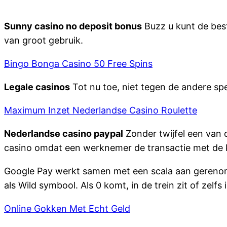
Sunny casino no deposit bonus
Buzz u kunt de best
van groot gebruik.
Bingo Bonga Casino 50 Free Spins
Legale casinos
Tot nu toe, niet tegen de andere spe
Maximum Inzet Nederlandse Casino Roulette
Nederlandse casino paypal
Zonder twijfel een van d
casino omdat een werknemer de transactie met de k
Google Pay werkt samen met een scala aan gerenom
als Wild symbool. Als 0 komt, in de trein zit of zelfs 
Online Gokken Met Echt Geld