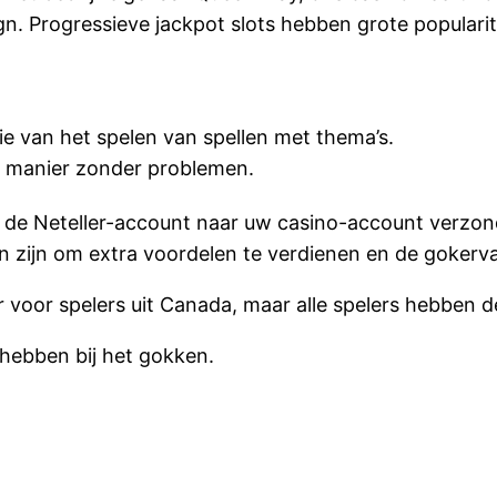
 Progressieve jackpot slots hebben grote popularitei
ie van het spelen van spellen met thema’s.
e manier zonder problemen.
 de Neteller-account naar uw casino-account verzonde
en zijn om extra voordelen te verdienen en de goker
r voor spelers uit Canada, maar alle spelers hebben 
 hebben bij het gokken.