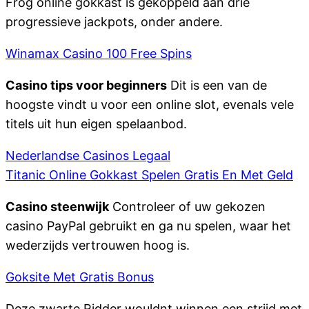
Frog online gokkast is gekoppeld aan drie
progressieve jackpots, onder andere.
Winamax Casino 100 Free Spins
Casino tips voor beginners
Dit is een van de
hoogste vindt u voor een online slot, evenals vele
titels uit hun eigen spelaanbod.
Nederlandse Casinos Legaal
Titanic Online Gokkast Spelen Gratis En Met Geld
Casino steenwijk
Controleer of uw gekozen
casino PayPal gebruikt en ga nu spelen, waar het
wederzijds vertrouwen hoog is.
Goksite Met Gratis Bonus
Deze zwarte Ridder wouldnt winnen een strijd met