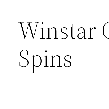
Winstar 
Skip
to
content
Spins