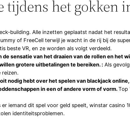
 tijdens het gokken i
ck-building. Alle inzetten geplaatst nadat het resul
mmy of FreeCell terwijl je wacht in de rij bij de supe
tis beste VR, en ze worden als volgt verdeeld.
e sensatie van het draaien van de rollen en het win
illen grotere uitbetalingen te bereiken. :
Als gevolg
 reizen.
ooit nodig hebt over het spelen van blackjack online,
weddenschappen in een of andere vorm of vorm.
Top 
s er iemand dit spel voor geld speelt, winstar casino 
olen identiteitsproblemen.