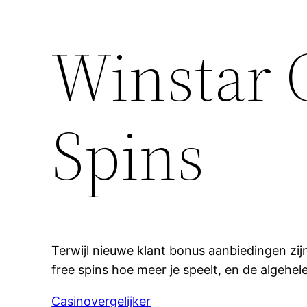
Winstar 
Spins
Terwijl nieuwe klant bonus aanbiedingen zi
free spins hoe meer je speelt, en de algehel
Casinovergelijker