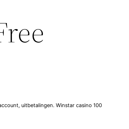
Free
ccount, uitbetalingen. Winstar casino 100