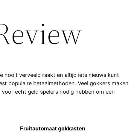
 Review
 nooit verveeld raakt en altijd iets nieuws kunt
 meest populaire betaalmethoden. Veel gokkers maken
en voor echt geld spelers nodig hebben om een
Fruitautomaat gokkasten