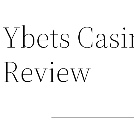
Ybets Casi
Skip
to
content
Review