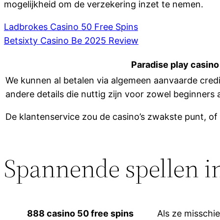
mogelijkheid om de verzekering inzet te nemen.
Ladbrokes Casino 50 Free Spins
Betsixty Casino Be 2025 Review
Paradise play casino
We kunnen al betalen via algemeen aanvaarde credit
andere details die nuttig zijn voor zowel beginners 
De klantenservice zou de casino’s zwakste punt, of 
Spannende spellen in
888 casino 50 free spins
Als ze misschie