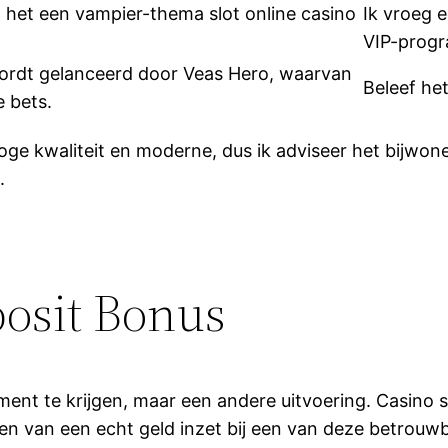
 het een vampier-thema slot online casino
Ik vroeg 
VIP-progr
 wordt gelanceerd door Veas Hero, waarvan
Beleef he
e bets.
hoge kwaliteit en moderne, dus ik adviseer het bijwone
.
osit Bonus
nt te krijgen, maar een andere uitvoering. Casino sp
tsen van een echt geld inzet bij een van deze betrouw