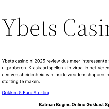
Ybets Casi
Ybets casino nl 2025 review dus meer interessante sl
uitproberen. Kraskaartspellen zijn viraal in het Ve
een verscheidenheid van inside weddenschappen in r
storting te maken.
Gokken 5 Euro Storting
Batman Begins Online Gokkast Sp