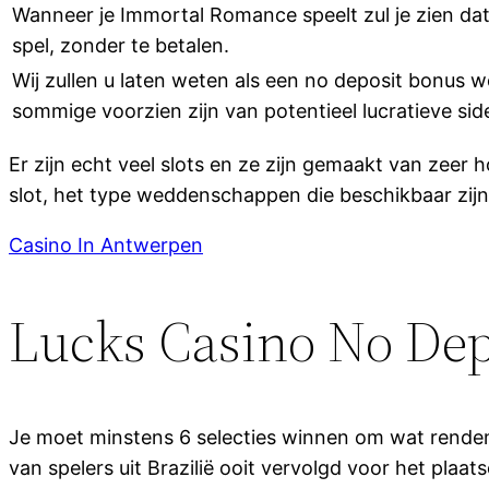
Wanneer je Immortal Romance speelt zul je zien dat
spel, zonder te betalen.
Wij zullen u laten weten als een no deposit bonus
sommige voorzien zijn van potentieel lucratieve sid
Er zijn echt veel slots en ze zijn gemaakt van zeer 
slot, het type weddenschappen die beschikbaar zijn
Casino In Antwerpen
Lucks Casino No Dep
Je moet minstens 6 selecties winnen om wat rendeme
van spelers uit Brazilië ooit vervolgd voor het plaa