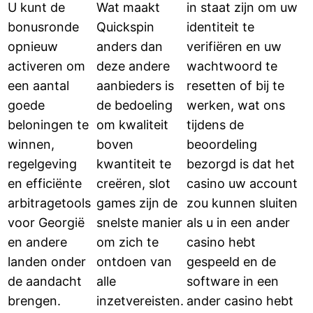
U kunt de
Wat maakt
in staat zijn om uw
bonusronde
Quickspin
identiteit te
opnieuw
anders dan
verifiëren en uw
activeren om
deze andere
wachtwoord te
een aantal
aanbieders is
resetten of bij te
goede
de bedoeling
werken, wat ons
beloningen te
om kwaliteit
tijdens de
winnen,
boven
beoordeling
regelgeving
kwantiteit te
bezorgd is dat het
en efficiënte
creëren, slot
casino uw account
arbitragetools
games zijn de
zou kunnen sluiten
voor Georgië
snelste manier
als u in een ander
en andere
om zich te
casino hebt
landen onder
ontdoen van
gespeeld en de
de aandacht
alle
software in een
brengen.
inzetvereisten.
ander casino hebt