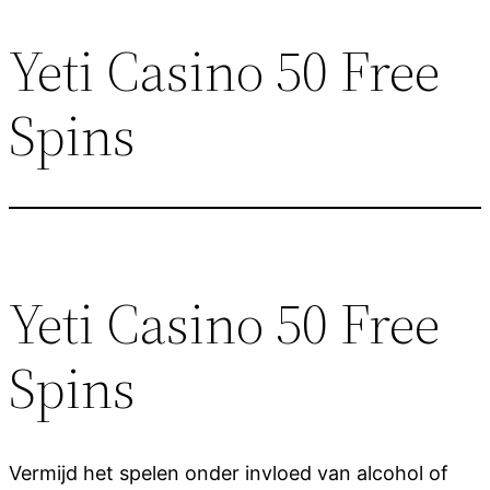
Yeti Casino 50 Free
Skip
to
Spins
content
Yeti Casino 50 Free
Spins
Vermijd het spelen onder invloed van alcohol of