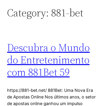
Category:
881-bet
Skip
to
content
Descubra o Mundo
do Entretenimento
com 881Bet 59
https://881-bet.net/ 881Bet: Uma Nova Era
de Apostas Online Nos últimos anos, o setor
de apostas online ganhou um impulso