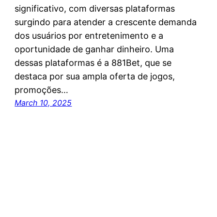
significativo, com diversas plataformas
surgindo para atender a crescente demanda
dos usuários por entretenimento e a
oportunidade de ganhar dinheiro. Uma
dessas plataformas é a 881Bet, que se
destaca por sua ampla oferta de jogos,
promoções…
March 10, 2025