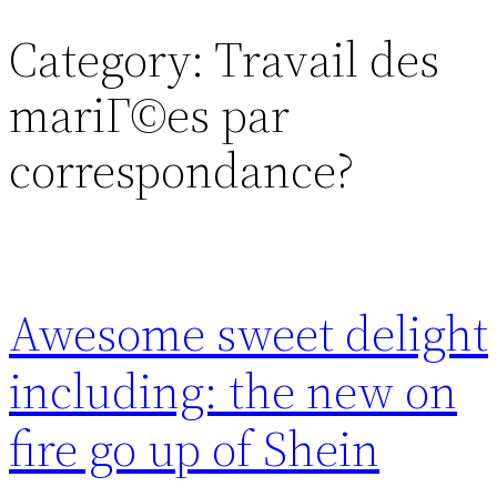
Category:
Travail des
Skip
to
mariГ©es par
content
correspondance?
Awesome sweet delight
including: the new on
fire go up of Shein