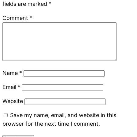
fields are marked
*
Comment
*
Name
*
Email
*
Website
Save my name, email, and website in this
browser for the next time I comment.