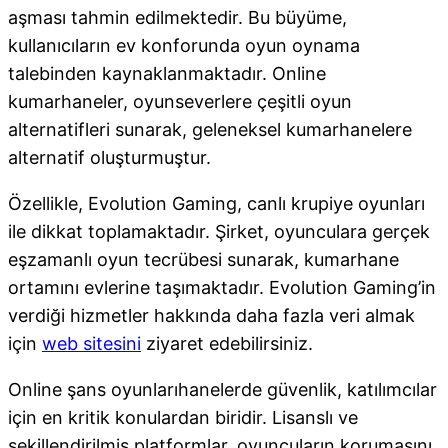
aşması tahmin edilmektedir. Bu büyüme,
kullanıcıların ev konforunda oyun oynama
talebinden kaynaklanmaktadır. Online
kumarhaneler, oyunseverlere çeşitli oyun
alternatifleri sunarak, geleneksel kumarhanelere
alternatif oluşturmuştur.
Özellikle, Evolution Gaming, canlı krupiye oyunları
ile dikkat toplamaktadır. Şirket, oyunculara gerçek
eşzamanlı oyun tecrübesi sunarak, kumarhane
ortamını evlerine taşımaktadır. Evolution Gaming’in
verdiği hizmetler hakkında daha fazla veri almak
için
web sitesini
ziyaret edebilirsiniz.
Online şans oyunlarıhanelerde güvenlik, katılımcılar
için en kritik konulardan biridir. Lisanslı ve
şekillendirilmiş platformlar, oyuncuların korumasını